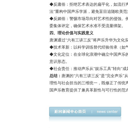
​​◆反庸俗：拒绝艺术表达的扁平化，如流行
法”重构中国声乐学派，避免盲目追随欧美范
​​◆反媚俗：警惕市场导向对艺术性的侵蚀
委集体评定，确保艺术水准不受流量绑架。
四、理论价值与实践意义
唐渊通过“六有三讲三反”将声乐升华为文化
​​◆技术革新：以科学训练替代经验传承（
​​◆文化定位：在全球化浪潮中确立中国声
意识形态。
​​◆社会责任：推动声乐从“娱乐工具”转向“
总结：
唐渊的“六有三讲三反”是“完全声乐
理性与社会担当的三维统一，既修正了传统声
国声乐教育提供了兼具革新性与可行性的范