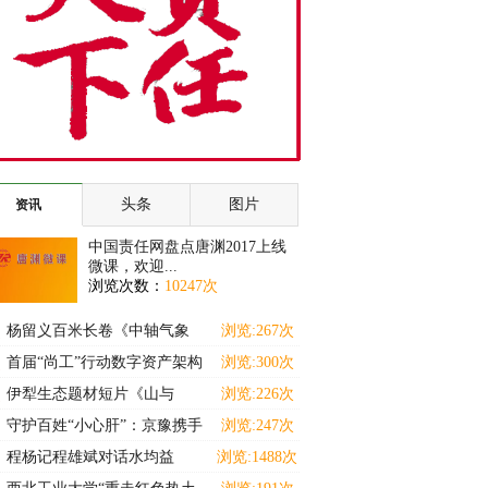
头条
图片
资讯
中国责任网盘点唐渊2017上线
微课，欢迎...
浏览次数：
10247次
杨留义百米长卷《中轴气象
浏览:267次
耀京华》暨京城胜景展
首届“尚工”行动数字资产架构
浏览:300次
师（高级）能力提
伊犁生态题材短片《山与
浏览:226次
灵》斩获马德里国际独立
守护百姓“小心肝”：京豫携手
浏览:247次
十三载 名医下沉惠
程杨记程雄斌对话水均益
浏览:1488次
———解码食养中小企