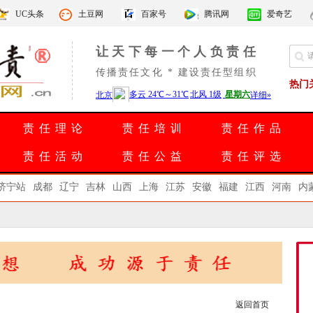
UC头条
土豆网
百家号
腾讯网
爱奇艺
让天下每一个人负责任
传播责任文化 * 建设责任型组织
热门
责任理论
责任培训
责任作品
责任活动
责任公益
责任评选
济宁站
成都
辽宁
吉林
山西
上海
江苏
安徽
福建
江西
河南
内
返回首页