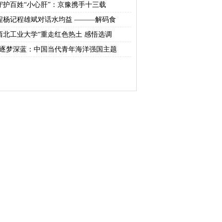
守护百姓“小心肝”：京豫携手十三载
程杨记程雄斌对话水均益 ———解码食
西北工业大学“重走红色热土 感悟选调
“逐梦深蓝：中国当代青年海洋强国主题