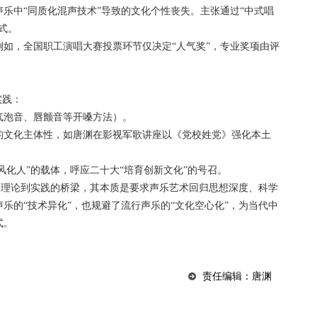
声乐中“同质化混声技术”导致的文化个性丧失。主张通过“中式唱
式。
。例如，全国职工演唱大赛投票环节仅决定“人气奖”，专业奖项由评
实践：
如气泡音、唇颤音等开嗓方法）。
乐的文化主体性，如唐渊在影视军歌讲座以《党校姓党》强化本土
成风化人”的载体，呼应二十大“培育创新文化”的号召。
”从理论到实践的桥梁，其本质是要求声乐艺术回归思想深度、科学
乐的“技术异化”，也规避了流行声乐的“文化空心化”，为当代中
式。
责任编辑：唐渊