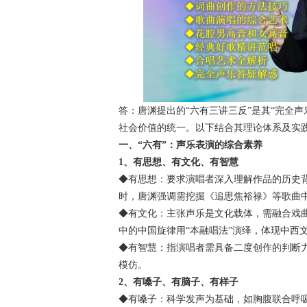
答：唐渊提出的“六有三讲三反”是其“完全
社会价值的统一。以下结合其理论体系及实
一、“六有”：声乐表演的综合素养​
1、
有思想、有文化、有智慧​​
​​◆有思想：要求演唱者深入理解作品的历
时，唐渊强调需挖掘《追思焦裕禄》等歌曲中
​​◆有文化：主张声乐是文化载体，需融合
中的中国旋律用“本融唱法”演绎，体现中西
​​◆有智慧：指演唱者需具备二度创作的判
模仿。
2、
有嗓子、有脑子、有样子​
​​◆有嗓子：科学发声为基础，如胸腹联合