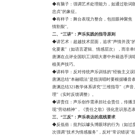
​​◆有脑子：强调艺术处理能力，如通过歌词
忠贞”的象征。
​​◆有样子：舞台表现力整合，包括眼神聚焦
情割裂”。
二、“三讲”：声乐实践的指导原则
​​◆讲艺术：超越技术层面，追求“声情并茂
化要素”（如语言逻辑、情感层次），而非单
唐渊在点评全国职工演唱大赛中外籍选手演
植美声技巧。
​​◆讲科学：反对传统声乐训练的“经验主义
​​唐渊总结“本融唱法”是指演唱时要根据嗓
​​唐渊总结321教学体系讲究“三维指导”（
理”（实时反馈调整）。
​​◆讲责任：声乐创作需承担社会责任，传
现“劳动精神”，《责任之歌》强化意识形态
三、“三反”：声乐表达的底线要求
​​◆反低俗：批判以噱头博眼球的行为（如
次强调“技术为情感服务”，反对“常识错误”