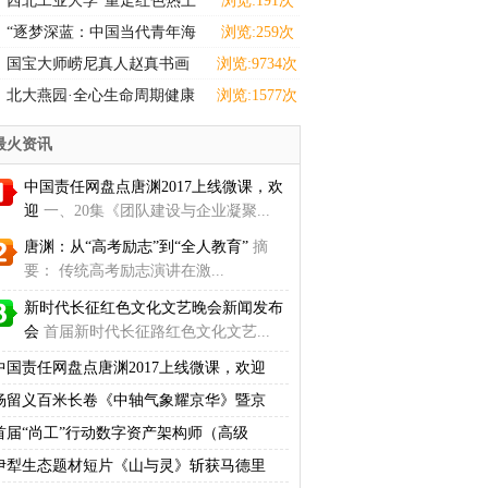
西北工业大学“重走红色热土
浏览:191次
感悟选调担当”实践
“逐梦深蓝：中国当代青年海
浏览:259次
洋强国主题设计巡展
国宝大师崂尼真人赵真书画
浏览:9734次
拍卖、收藏
北大燕园·全心生命周期健康
浏览:1577次
学院正式启动:
最火资讯
中国责任网盘点唐渊2017上线微课，欢
迎
一、20集《团队建设与企业凝聚...
唐渊：从“高考励志”到“全人教育”
摘
要： 传统高考励志演讲在激...
新时代长征红色文化文艺晚会新闻发布
会
首届新时代长征路红色文化文艺...
中国责任网盘点唐渊2017上线微课，欢迎
杨留义百米长卷《中轴气象耀京华》暨京
首届“尚工”行动数字资产架构师（高级
伊犁生态题材短片《山与灵》斩获马德里