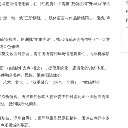
·
朗诵把握情感逻辑，在《红梅赞》中需将“赞颂红梅”升华为“革命
·
（“定、动、戏”三阶训练）、肢体语言与作品情感同步，避免“声
·
·
”的审美境界。唐渊批判“唯声论”，指出情感表达需依托于“十大文
纯音色修饰。
唱英文歌曲时强调，需平衡语言韵味与情感真实性，而非机械移
误区”（如强制“支点”概念），提倡系统化、逻辑化的训练体系。
音条件融合美声、民族、通俗唱法优势。
声音、艺术、文化）、“双重融合”（综合、全面）、“教练型管
播主流价值观。唐渊担任歌唱大赛评委主任时说到企业组歌曲需体
表达，抵制娱乐化倾向。
过度炫技、浮夸台风），倡导尊重作品原初精神。唐渊在点评中多
在声乐领域的蔓延。