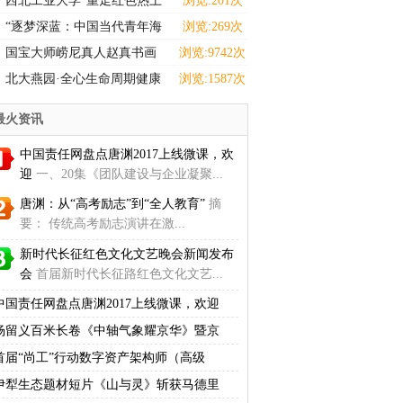
西北工业大学“重走红色热土
浏览:201次
感悟选调担当”实践
“逐梦深蓝：中国当代青年海
浏览:269次
洋强国主题设计巡展
国宝大师崂尼真人赵真书画
浏览:9742次
拍卖、收藏
北大燕园·全心生命周期健康
浏览:1587次
学院正式启动:
最火资讯
中国责任网盘点唐渊2017上线微课，欢
迎
一、20集《团队建设与企业凝聚...
唐渊：从“高考励志”到“全人教育”
摘
要： 传统高考励志演讲在激...
新时代长征红色文化文艺晚会新闻发布
会
首届新时代长征路红色文化文艺...
中国责任网盘点唐渊2017上线微课，欢迎
杨留义百米长卷《中轴气象耀京华》暨京
首届“尚工”行动数字资产架构师（高级
伊犁生态题材短片《山与灵》斩获马德里