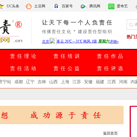
UC头条
土豆网
百家号
腾讯网
爱奇艺
让天下每一个人负责任
传播责任文化 * 建设责任型组织
热门
责任理论
责任培训
责任作品
责任活动
责任公益
责任评选
济宁站
成都
辽宁
吉林
山西
上海
江苏
安徽
福建
江西
河南
内
返回首页