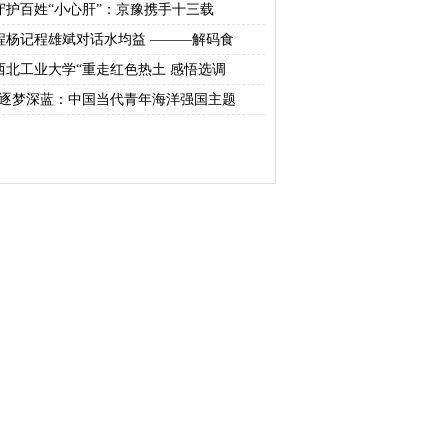
守护百姓“小心肝”：京豫携手十三载
程杨记程雄斌对话水均益 ———解码食
西北工业大学“重走红色热土 感悟选调
“逐梦深蓝：中国当代青年海洋强国主题