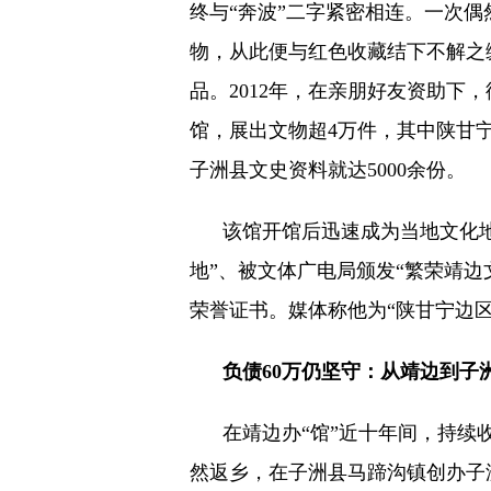
终与“奔波”二字紧密相连。一次
物，从此便与红色收藏结下不解之
品。2012年，在亲朋好友资助下
馆，展出文物超4万件，其中陕甘
子洲县文史资料就达5000余份。
该馆开馆后迅速成为当地文化地
地”、被文体广电局颁发“繁荣靖
荣誉证书。媒体称他为“陕甘宁边
负债60万仍坚守：从靖边到子
在靖边办“馆”近十年间，持续收
然返乡，在子洲县马蹄沟镇创办子