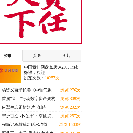
头条
图片
资讯
中国责任网盘点唐渊2017上线
微课，欢迎...
浏览次数：
10257次
杨留义百米长卷《中轴气象
浏览:276次
耀京华》暨京城胜景展
首届“尚工”行动数字资产架构
浏览:309次
师（高级）能力提
伊犁生态题材短片《山与
浏览:232次
灵》斩获马德里国际独立
守护百姓“小心肝”：京豫携手
浏览:257次
十三载 名医下沉惠
程杨记程雄斌对话水均益
浏览:1500次
———解码食养中小企