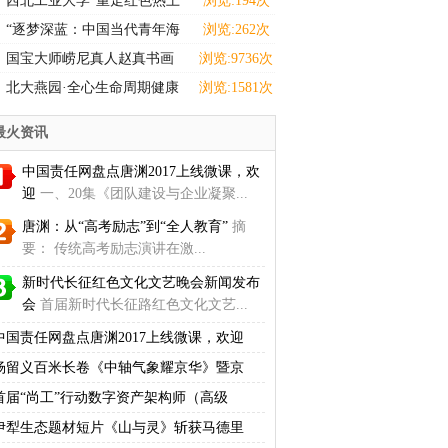
西北工业大学“重走红色热土
浏览:194次
感悟选调担当”实践
“逐梦深蓝：中国当代青年海
浏览:262次
洋强国主题设计巡展
国宝大师崂尼真人赵真书画
浏览:9736次
拍卖、收藏
北大燕园·全心生命周期健康
浏览:1581次
学院正式启动:
最火资讯
中国责任网盘点唐渊2017上线微课，欢
迎
一、20集《团队建设与企业凝聚...
唐渊：从“高考励志”到“全人教育”
摘
要： 传统高考励志演讲在激...
新时代长征红色文化文艺晚会新闻发布
会
首届新时代长征路红色文化文艺...
中国责任网盘点唐渊2017上线微课，欢迎
杨留义百米长卷《中轴气象耀京华》暨京
首届“尚工”行动数字资产架构师（高级
伊犁生态题材短片《山与灵》斩获马德里