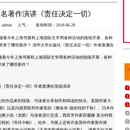
同名著作演讲《责任决定一切》
dmin 人气：
发布时间：2018-06-29
随着今年上海书展和上海国际文学周各种活动的陆续开展，各种
带来了哪些新作？ 清华大学出版社《责任决定一切》作者唐渊在
，不少国外作家带着
着今年上海书展和上海国际文学周各种活动的陆续开展，各种
带来了哪些新作？
责任决定一切》作者唐渊在现场演讲
的作品来到现场，与读者分享创作和阅读的快乐。英国作家大
鹅》以及问鼎英联邦作家奖的《雅各布·德佐特的千秋》。日本作
他携小说《龙眼》与读者进行交流，西班牙作家苏珊娜·富尔特斯
历程的《等待卡帕》。此外，书展上还有许多国外作家新作推
罕·帕慕克的小说新作《天真的和感伤的小说家》、浦睿文化力推