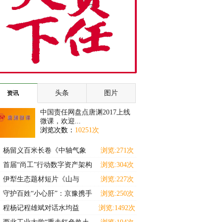
头条
图片
资讯
中国责任网盘点唐渊2017上线
微课，欢迎...
浏览次数：
10251次
杨留义百米长卷《中轴气象
浏览:271次
耀京华》暨京城胜景展
首届“尚工”行动数字资产架构
浏览:304次
师（高级）能力提
伊犁生态题材短片《山与
浏览:227次
灵》斩获马德里国际独立
守护百姓“小心肝”：京豫携手
浏览:250次
十三载 名医下沉惠
程杨记程雄斌对话水均益
浏览:1492次
———解码食养中小企