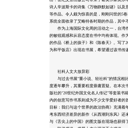
诗人辛波斯卡的诗集《万物静默如谜》以及
等作品。令人颇为惊喜的是，刚刚问世的5
系统全面收录了艾略特各时期的作品，其中
作为上海国际文化周的活动之一，台湾作
的敏锐观感和从容态度在书中均有体现。作
的作品《桥上的孩子》和《陈春天》。写了2
为和平饭店》出现在书展，希望通过该书传
社科人文大放异彩
与过去书展“重小说、轻社科”的情况相比
度逐年攀升，其重要程度毋庸置疑。在本次书
版社的“20世纪外国文化名人传记”等套装书
内的创意写作书系则成为不少文学爱好者的首
目标：我们与这个世界的政治协商》充满着
考东西经济差异的新作《从西潮到东风》还
与《舌尖上的中国》的图文版在现场也获得