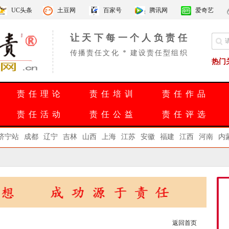
UC头条
土豆网
百家号
腾讯网
爱奇艺
让天下每一个人负责任
传播责任文化 * 建设责任型组织
热门
责任理论
责任培训
责任作品
责任活动
责任公益
责任评选
济宁站
成都
辽宁
吉林
山西
上海
江苏
安徽
福建
江西
河南
内
返回首页