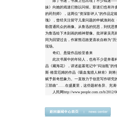
除了书迷，书展上也出现了不少戏迷——
妹》向她的戏迷们致以问候。影迷们也有许
的药剂师》，这两位“资深影评人”的作品定
瑰》，曾经关注留守儿童问题的申赋渔则在
勒普通民众的画像。从鲁迅的忧思，到忧思
为鲁迅绘下木刻画的精神塑像。批评家吴亮
同为回望过去，作家熊召政更喜欢自称为“历
现场。
奇幻、悬疑作品纷至沓来
此次书展中的年轻人，也有不少是奔着科
品《藏海花》，讲述盗墓笔记中“闷油瓶”的
斯·格雷厄姆的作品《吸血鬼猎人林肯》则将
赋予新奇想象力。一直致力于创意写作研究
三部曲”……在盛夏里，这些题材各异、充
人民网http://www.people.com.cn/h/2012/081