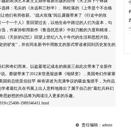
越剧表演艺术家王文娟带着新出版的自传《天上掉下个林妹
·
多选择：毛尖的《永远和三秒半》、韩松落的《上帝是个不合格
·
能让他们有所收获。“战火玫瑰”闾丘露薇带来了《行走中的玫
·
《一个一个人》里回望过去，以他生命中路过的人们为蓝本，勾
·
鲁迅，作家孙郁用新作《鲁迅忧思录》中刻刀般的力度和精准，
则以《夭折的记忆》回望上世纪八九十年代的生活和思想片段。
史的驴友”，并在同名新书中用散文的形式带读者回到历史发生的
幻和奇幻而来。以盗墓笔记成名的南派三叔此次带来了全新作
传说。蔡骏带来了2012末世悬疑故事《地狱变》，美国奇幻作家塞
美国前总统亚伯拉罕·林肯讲述为充满争议的吸血鬼猎手，为作品
的学者葛红兵在书展上出人意料地推出了属于自己的“葛红兵科幻
满奇思妙想的作品将为阅读注入更多的乐趣。
9/c25408-1989346411.html
责任编辑：admin