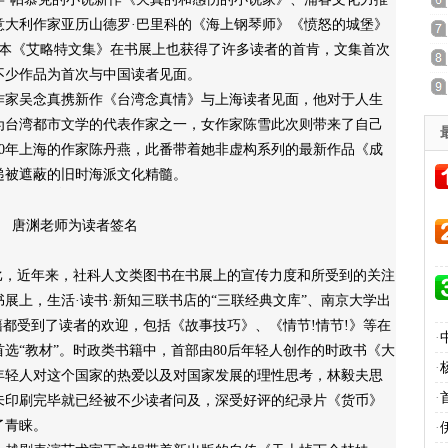
意大利作家亚历山德罗·巴里科的《海上钢琴师》《愤怒的城堡》
卷本《艾略特文集》在书展上也获得了许多读者的首肯，文集首次
不少作品为首次与中国读者见面。
家吴念真携新作《台湾念真情》与上海读者见面，他对于人生
为台湾都市文学的代表作家之一，女作家陈雪此次则带来了自己
0年上海的作家陈丹燕，此番带着她非虚构系列的最新作品《成
递被遮蔽的旧时海派文化精髓。
唐渊老师为读者签名
，近年来，社科人文类图书在书展上的宣传力度和所受到的关注
展上，生活·读书·新知三联书店的“三联经典文库”、南京大学出
籍都受到了读者的欢迎，包括《故事技巧》、《情节!情节!》等在
·
选“教材”。时政类书籍中，首部由80后年轻人创作的时政书《大
·
年轻人对这个国家的热爱以及对国家发展的理性思考，林毅夫思
·
未印刷完毕就已经被不少读者问及，深受好评的纪录片《货币》
了青睐。
·