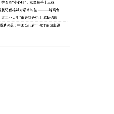
守护百姓“小心肝”：京豫携手十三载
程杨记程雄斌对话水均益 ———解码食
西北工业大学“重走红色热土 感悟选调
“逐梦深蓝：中国当代青年海洋强国主题