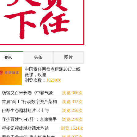
头条
图片
资讯
中国责任网盘点唐渊2017上线
微课，欢迎...
浏览次数：
10280次
杨留义百米长卷《中轴气象
浏览:306次
耀京华》暨京城胜景展
首届“尚工”行动数字资产架构
浏览:332次
师（高级）能力提
伊犁生态题材短片《山与
浏览:256次
灵》斩获马德里国际独立
守护百姓“小心肝”：京豫携手
浏览:279次
十三载 名医下沉惠
程杨记程雄斌对话水均益
浏览:1524次
———解码食养中小企