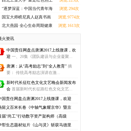
西北工业大学“重走红色热土
浏览:225次
感悟选调担当”实践
“逐梦深蓝：中国当代青年海
浏览:294次
洋强国主题设计巡展
国宝大师崂尼真人赵真书画
浏览:9774次
拍卖、收藏
北大燕园·全心生命周期健康
浏览:1613次
学院正式启动:
最火资讯
中国责任网盘点唐渊2017上线微课，欢
迎
一、20集《团队建设与企业凝聚...
唐渊：从“高考励志”到“全人教育”
摘
要： 传统高考励志演讲在激...
新时代长征红色文化文艺晚会新闻发布
会
首届新时代长征路红色文化文艺...
中国责任网盘点唐渊2017上线微课，欢迎
杨留义百米长卷《中轴气象耀京华》暨京
首届“尚工”行动数字资产架构师（高级
伊犁生态题材短片《山与灵》斩获马德里