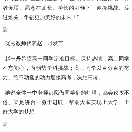
者无疆。愿意在师长、学长的引领下、迎接挑战、渡
过难关，争创更加美好的未来！”
优秀教师代表赵一丹发言
赵一丹希望高一同学定准目标、保持热情；高二同学
不忘初心，向弱势学科挑战；高三同学以百分百的努
力、绝不动摇的动力迎接高考，决胜高考。
她说全体一中老师都愿做同学们的灯塔，都会孜孜不
倦、立足讲台、勇于进取，帮助大家实现上大学、上
好大学的梦想。