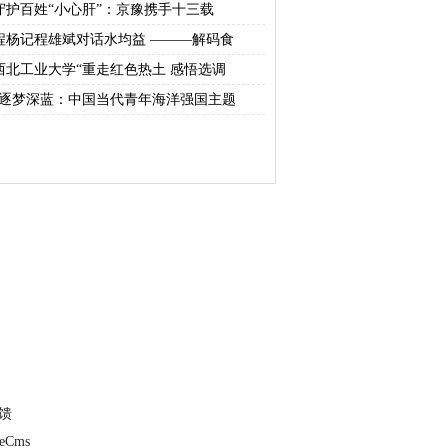
守护百姓“小心肝”：京豫携手十三载
程杨记程雄斌对话水均益 ———解码食
西北工业大学“重走红色热土 感悟选调
“逐梦深蓝：中国当代青年海洋强国主题
馈
deCms