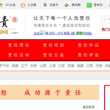
UC头条
土豆网
百家号
腾讯网
爱奇艺
让天下每一个人负责任
传播责任文化 * 建设责任型组织
热门
责任理论
责任培训
责任作品
责任活动
责任公益
责任评选
济宁站
成都
辽宁
吉林
山西
上海
江苏
安徽
福建
江西
河南
内
返回首页