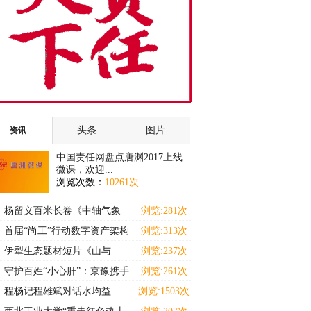
头条
图片
资讯
中国责任网盘点唐渊2017上线
微课，欢迎...
浏览次数：
10261次
杨留义百米长卷《中轴气象
浏览:281次
耀京华》暨京城胜景展
首届“尚工”行动数字资产架构
浏览:313次
师（高级）能力提
伊犁生态题材短片《山与
浏览:237次
灵》斩获马德里国际独立
守护百姓“小心肝”：京豫携手
浏览:261次
十三载 名医下沉惠
程杨记程雄斌对话水均益
浏览:1503次
———解码食养中小企