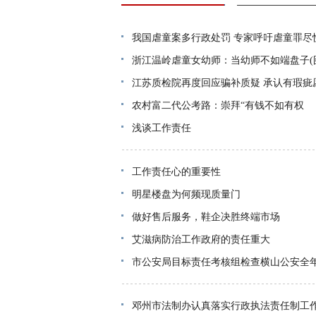
我国虐童案多行政处罚 专家呼吁虐童罪尽
浙江温岭虐童女幼师：当幼师不如端盘子(
江苏质检院再度回应骗补质疑 承认有瑕疵
农村富二代公考路：崇拜“有钱不如有权
浅谈工作责任
工作责任心的重要性
明星楼盘为何频现质量门
做好售后服务，鞋企决胜终端市场
艾滋病防治工作政府的责任重大
市公安局目标责任考核组检查横山公安全
邓州市法制办认真落实行政执法责任制工