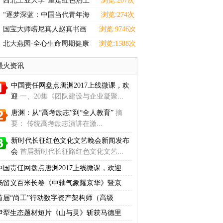
西北工业大学“重走红色热土
浏览:207次
感悟选调担当”实践
“逐梦深蓝：中国当代青年海
浏览:274次
洋强国主题设计巡展
国宝大师崂尼真人赵真书画
浏览:9746次
拍卖、收藏
北大燕园·全心生命周期健康
浏览:1588次
学院正式启动:
最火资讯
中国责任网盘点唐渊2017上线微课，欢
迎
一、20集《团队建设与企业凝聚...
唐渊：从“高考励志”到“全人教育”
摘
要： 传统高考励志演讲在激...
新时代长征红色文化文艺晚会新闻发布
会
首届新时代长征路红色文化文艺...
中国责任网盘点唐渊2017上线微课，欢迎
杨留义百米长卷《中轴气象耀京华》暨京
首届“尚工”行动数字资产架构师（高级
伊犁生态题材短片《山与灵》斩获马德里