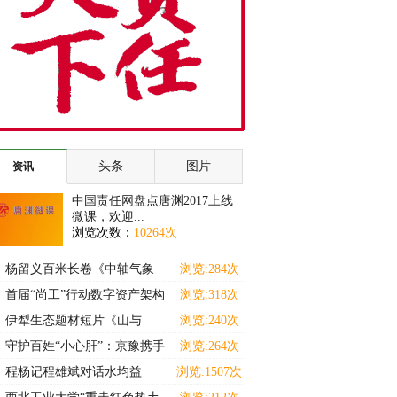
头条
图片
资讯
中国责任网盘点唐渊2017上线
微课，欢迎...
浏览次数：
10264次
杨留义百米长卷《中轴气象
浏览:284次
耀京华》暨京城胜景展
首届“尚工”行动数字资产架构
浏览:318次
师（高级）能力提
伊犁生态题材短片《山与
浏览:240次
灵》斩获马德里国际独立
守护百姓“小心肝”：京豫携手
浏览:264次
十三载 名医下沉惠
程杨记程雄斌对话水均益
浏览:1507次
———解码食养中小企