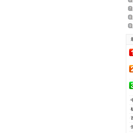
·
·
·
·