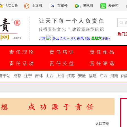
UC头条
土豆网
百家号
腾讯网
爱奇艺
让天下每一个人负责任
传播责任文化 * 建设责任型组织
热门
责任理论
责任培训
责任作品
责任活动
责任公益
责任评选
济宁站
成都
辽宁
吉林
山西
上海
江苏
安徽
福建
江西
河南
内
返回首页