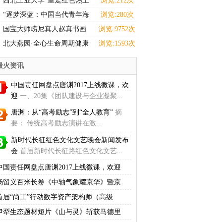
西北工业大学“重走红色热土
浏览:212次
感悟选调担当”实践
“逐梦深蓝：中国当代青年海
浏览:280次
洋强国主题设计巡展
国宝大师崂尼真人赵真书画
浏览:9752次
拍卖、收藏
北大燕园·全心生命周期健康
浏览:1593次
学院正式启动:
最火资讯
中国责任网盘点唐渊2017上线微课，欢
迎
一、20集《团队建设与企业凝聚...
唐渊：从“高考励志”到“全人教育”
摘
要： 传统高考励志演讲在激...
新时代长征红色文化文艺晚会新闻发布
会
首届新时代长征路红色文化文艺...
中国责任网盘点唐渊2017上线微课，欢迎
杨留义百米长卷《中轴气象耀京华》暨京
首届“尚工”行动数字资产架构师（高级
伊犁生态题材短片《山与灵》斩获马德里