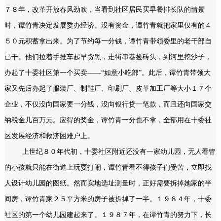
７８年，改革开放春风劲吹，当看到社区居民买早餐排长队的情景
时，谭竹青决定发展委办经济。没有资金，谭竹青就把家里仅有的４
５０元积蓄拿出来。为了节约每一分钱，谭竹青带领委里的老干部自
己干。他们拉着手推车起早贪黑，走街串巷捡砖头，到河里挖沙子，
办起了十委社区第一个买卖——“如意小吃部”。此后，谭竹青带领大
家又先后办起了服装厂、制鞋厂、印刷厂、皮革加工厂等大小１７个
企业，不仅没向国家要一分钱，没向银行贷一笔款，而且还向国家交
纳税金几百万元。应得的奖金，谭竹青一分也不拿，全部用在十委社
区发展经济和救济困难户上。
上世纪８０年代初，十委社区附近还没有一家幼儿园，无人看管
的小孩就只能在街道上玩耍打闹，谭竹青看不得孩子们受苦，立即找
人设计幼儿园的图纸。然而实地选址测量时，正好需要拆掉她家的半
间房，谭竹青家２５平方米的房子被拆掉了一半。１９８４年，十委
社区的第一个幼儿园建起来了。１９８７年，在谭竹青的努力下，长