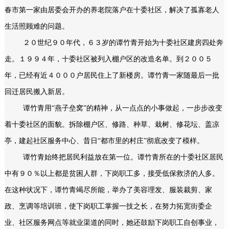
春市第一家由居委会开办的养老院落户在十委社区，解决了孤寡老人
生活照顾难的问题。
２０世纪９０年代，６３岁的谭竹青开始为十委社区建房四处奔
走。１９９４年，十委社区被列入棚户区的改造名单。到２００５
年，已经有近４０００户居民住上了新楼房。谭竹青一家随最后一批
回迁居民搬入新居。
谭竹青用“燕子垒窝”的精神，从一点点的小事做起，一步步改变
着十委社区的面貌。拆除棚户区、修路、种草、栽树、修花坛、盖凉
亭，建起社区服务中心、昔日“都市里的村庄”彻底改变了模样。
谭竹青始终把居民利益放在第一位。谭竹青所在的十委社区居民
中有９０％以上都是贫困人群，下岗职工多，接受低保救济的人多。
在这种状况下，谭竹青竭尽所能，举办了美容理发、服装裁剪、家
政、烹调等培训班，使下岗职工掌握一技之长，在努力拓宽街委企
业、社区服务网点等就业渠道的同时，她还鼓励下岗职工自创事业，