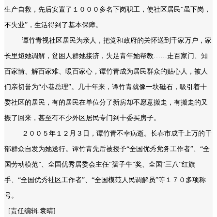
生产自救，先后安置了１０００多名下岗职工，使社区居民“虽下岗，
不失业”，生活得到了基本保障。
谭竹青视社区居民为亲人，把党和政府的关怀送到千家万户，家
长里短她调解，贫困人群她接济，失足青年她帮教……走百家门、知
百家情、解百家难、暖百家心，谭竹青成为居民群众的贴心人，被人
们亲切誉为“小巷总理”。几十年来，谭竹青就像一块磁石，吸引着十
委社区的居民，有的居民在单位分了新房却不愿意搬走，有搬走的又
搬了回来，甚至有不少外区居民专门到十委买房子。
２００５年１２月３日，谭竹青不幸病逝。长春市成千上万的干
部群众自发为她送行。谭竹青先后被授予“全国优秀党务工作者”、“全
国劳动模范”、全国优秀居委会主任“孺子牛”奖、全国“三八”红旗
手、“全国优秀社区工作者”、“全国模范人民调解员”等１７０多项称
号。
[责任编辑:袁晴]