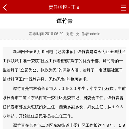
责任楷模
• 正文
谭竹青
发布时间:
2018-06-29
浏览:
次 作者:admin
新华网长春６月９日电（记者张颖）谭竹青是迄今为止全国社区
工作领域中唯一荣获“社区工作者楷模”殊荣的优秀干部。谭竹青的一
生诠释了“立党为公、执政为民”的深刻内涵，诠释了一名基层社区干
部对社区工作“既然选择、无怨无悔”的执著追求。
谭竹青是吉林省长春市人，１９３１年生，小学文化程度，生前
系长春市二道区东站街道十委社区党委书记、居委会主任。谭竹青曾
任长春市郊区大屯镇妇女主任，西新乡副乡长、妇女主任，从１９５
６年起，开始担任居民委员会主任工作。
谭竹青在长春市二道区东站街道十委社区工作长达４８年。１９