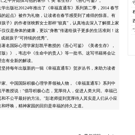
忙之中开始撰写他的著作《‘美’者生存》《吾心可鉴》。
·
版社20124年推出了《幸福直通车》系列第二季，2014 春节
·
福的起点》被作为礼物，让读者在春节感受到了难得的惊喜。有
·
孩子》的作者张映辉女士那样“较真”，认真地去深入了解摆上家
·
仅仅是身体的健康，更以“身教”传递给孩子更多的生活准则！这
成就孩子“可持续的优秀”。
著名国际心理学家彭凯平教授的《吾心可鉴》《美者生存》，
订版）》，韦志中《生命中的贵人》等一批书。这写书籍将会让
理念有全新的解读。
坚持每年出版新的一辑《幸福直通车》贺岁丛书，来助力读者
家、中国国际积极心理学界领袖人物，《幸福直通车》系列中
凯平教授说：“倡导积极心态，宽厚待人，促进人类大同。幸福已
恶和不公平最好的方法。”彭老师提到宽厚待人其实是人们从小应
注和呼唤，精神家园的回归是幸福的持久之道。