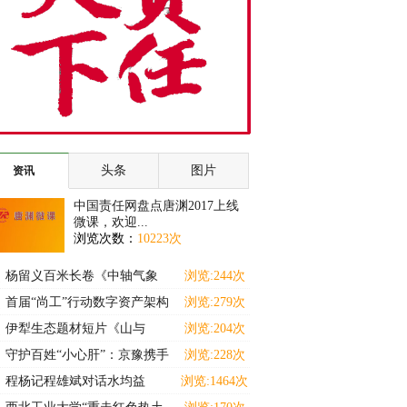
头条
图片
资讯
中国责任网盘点唐渊2017上线
微课，欢迎...
浏览次数：
10223次
杨留义百米长卷《中轴气象
浏览:244次
耀京华》暨京城胜景展
首届“尚工”行动数字资产架构
浏览:279次
师（高级）能力提
伊犁生态题材短片《山与
浏览:204次
灵》斩获马德里国际独立
守护百姓“小心肝”：京豫携手
浏览:228次
十三载 名医下沉惠
程杨记程雄斌对话水均益
浏览:1464次
———解码食养中小企