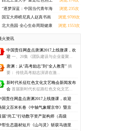
西北工业大学“重走红色热土
浏览:170次
感悟选调担当”实践
“逐梦深蓝：中国当代青年海
浏览:235次
洋强国主题设计巡展
国宝大师崂尼真人赵真书画
浏览:9709次
拍卖、收藏
北大燕园·全心生命周期健康
浏览:1553次
学院正式启动:
最火资讯
中国责任网盘点唐渊2017上线微课，欢
迎
一、20集《团队建设与企业凝聚...
唐渊：从“高考励志”到“全人教育”
摘
要： 传统高考励志演讲在激...
新时代长征红色文化文艺晚会新闻发布
会
首届新时代长征路红色文化文艺...
中国责任网盘点唐渊2017上线微课，欢迎
杨留义百米长卷《中轴气象耀京华》暨京
首届“尚工”行动数字资产架构师（高级
伊犁生态题材短片《山与灵》斩获马德里