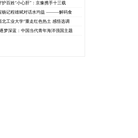
守护百姓“小心肝”：京豫携手十三载
程杨记程雄斌对话水均益 ———解码食
西北工业大学“重走红色热土 感悟选调
“逐梦深蓝：中国当代青年海洋强国主题