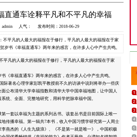
幸福直通车诠释平凡和不平凡的幸福
dmin 人气：
发布时间：2018-06-29
发：不平凡的人最大的福报在于修行，平凡的人最大的福报在于家
版贺岁书《幸福直通车》两年来的感言，在许多人心中产生共鸣。
国际著名心理学家彭凯
“不平凡的人最大的福报在于修行，平凡的人最大的福报在于家
书《幸福直通车》两年来的感言，在许多人心中产生共鸣。
，国际著名心理学家彭凯平教授前不久的访谈中说到将举办一些庆
全面公布清华大学幸福指数和清华大学中国幸福地图，让中国人
着系统、全面、完整地研究，用科学把脉幸福中国。
球第一套以幸福为主题的系列丛书。该套丛书是目前国际上唯一
续地传播幸福。第一辑共7本书，收入中国习惯学研究第一人周士
家李燕杰的《人生九级浪》、《不是第一就是唯一》，中国积极
的全国优秀畅销书《幸福的能力》作者王薇华，台湾知名情智管