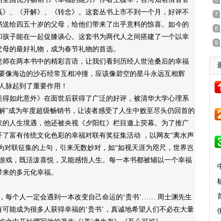
赢》、《开解》、《转念》。这套丛书上市不到一个月，好评不
套书送给四五十岁的父母，给他们带来了出乎意料的惊喜。如今的
和孩子能在一起促膝谈心。这套书为两代人之间搭建了一个以幸
父母的最好礼物，成为春节礼物的首选。
师在两本书中的精彩言语，让我们看到历经人世沧桑后的幸福
不要像海边的沙石经常互相冲撞，应该像碧空的星斗永远互相辉
人脉起到了重要作用！
得如此意外》在面世后获得了广泛的好评，被清华大学心理系
解”成为年度超级畅销书，让读者感受了人生中败至尽头仍回首的
伏的人生境遇，他还被央视《夕阳红》栏目邀上荧幕。为了推广
了富有传统文化色彩的幸福对联有奖征集活动 ，以网友“离水声
作为对联征集的上句，引来无数妙对，如“如视天涯为咫尺，世界岂
中游戏，既活泼喜悦，又能感悟人生。每一本书都被辅以一个幸福
·
带来的多元化幸福。
·
·
每个人一定会遇到一本改变自己命运的‘贵书’…… 周士渊先生
可能成为很多人获得幸福的‘贵书’，真诚地希望人们不必在大量
·