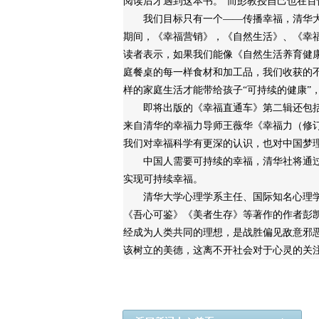
阅读后才遇到这本书。”而彭教授自己也在百
我们目标只有一个——传播幸福，清华大学出
期间，《幸福营销》，《自然生活》、《幸
读者表示，如果我们能像《自然生活养育健康
庭餐桌的每一样食材和加工品，我们收获的不
样的家庭生活才能带给孩子“可持续的健康”，
即将出版的《幸福直通车》第二辑还包括
来自清华的幸福力导师王薇华《幸福力（修
我们对幸福科学有更深的认识，也对中国梦
中国人需要可持续的幸福，清华社将通过
实现可持续幸福。
清华大学心理学系主任、国际知名心理学
《吾心可鉴》《美者生存》等著作的作者彭
经成为人类共同的理想，是战胜偏见敌意邪
该树立的美德，这离不开社会对于心灵的关