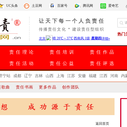
UC头条
土豆网
百家号
腾讯网
爱奇艺
让天下每一个人负责任
传播责任文化 * 建设责任型组织
热门
责任理论
责任培训
责任作品
责任活动
责任公益
责任评选
济宁站
成都
辽宁
吉林
山西
上海
江苏
安徽
福建
江西
河南
内
任歌曲
责任书画
更多作品
创作团队
返回首页