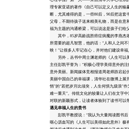
理专家亚诺的著作《自己可以定义人生的输
断，尤其难得的是，一些80后，90后把这
父母，不期待孩子送来精美礼物，而是在意
福为主题的沟通桥梁，可以说这是孩子们给
其中，85岁高龄战胜癌症病魔的李燕杰老
所需要的超凡智慧，他的话：“人和人之间
映！”让很多人牢记在心，并对他们建设幸福
另外，丛书中周士渊老师的《人生可以美
主任彭凯平誉为：“积极心理学美得意外的注
意外美丽。新闻媒体竞相报道周老师跌宕起
美丽中国自己的幸福课，清华社在微博上展开
悄”的“若把岁月比须臾，人生何惧九级浪”
难一重天”。传统文化的较量让人们在文字
对联的新颖形式，让读者体验到了读书可以
遇见幸福人生的贵书
彭凯平教授说：“我认为大量阅读图书后，
呕心沥血写的《人生可以美得如此意外》极有